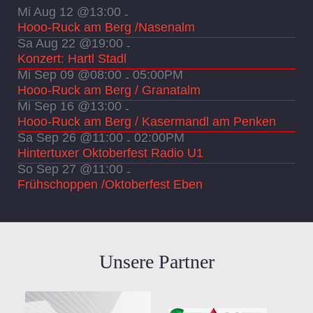
Mi Aug 12 @13:00
-
Hooo-Ruck am Berg /Nasenalm
Sa Aug 22 @19:00
-
Konzert: Hartl Stadl
Mi Sep 09 @08:00
05:00PM
-
Hooo-Ruck am Berg / Granatalm
Mi Sep 16 @13:00
-
Hooo-Ruck am Berg / Kasermandl am Penken
Sa Sep 26 @11:00
02:00PM
-
Hintertuxer Oktoberfest Radio U1
So Sep 27 @11:00
-
Frühschoppen /Oktoberfest Eben
Unsere Partner