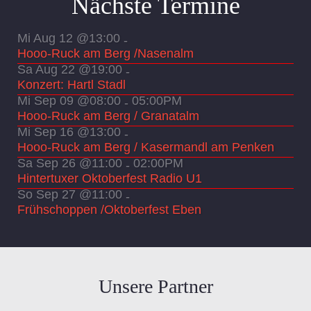
Nächste Termine
Mi Aug 12 @13:00
-
Hooo-Ruck am Berg /Nasenalm
Sa Aug 22 @19:00
-
Konzert: Hartl Stadl
Mi Sep 09 @08:00
05:00PM
-
Hooo-Ruck am Berg / Granatalm
Mi Sep 16 @13:00
-
Hooo-Ruck am Berg / Kasermandl am Penken
Sa Sep 26 @11:00
02:00PM
-
Hintertuxer Oktoberfest Radio U1
So Sep 27 @11:00
-
Frühschoppen /Oktoberfest Eben
Unsere Partner