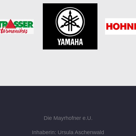
Die Mayrhofner e.U.
Inhaberin: Ursula Aschenwald