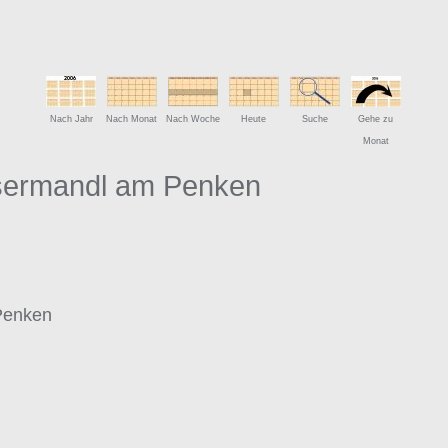
Nach Jahr
Nach Monat
Nach Woche
Heute
Suche
Gehe zu
Monat
sermandl am Penken
Penken