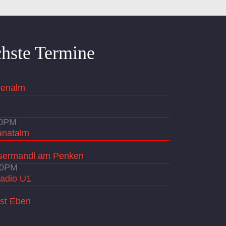
hste Termine
senalm
00PM
anatalm
sermandl am Penken
00PM
Radio U1
st Eben