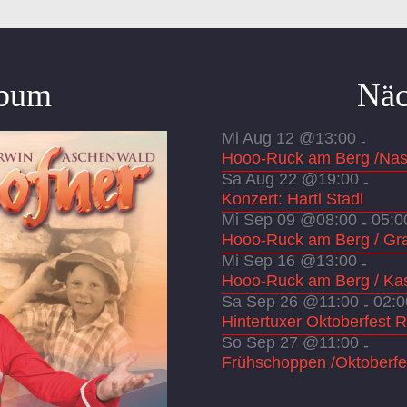
lbum
Näc
Mi Aug 12 @13:00
-
Hooo-Ruck am Berg /Na
Sa Aug 22 @19:00
-
Konzert: Hartl Stadl
Mi Sep 09 @08:00
05:
-
Hooo-Ruck am Berg / Gr
Mi Sep 16 @13:00
-
Hooo-Ruck am Berg / Ka
Sa Sep 26 @11:00
02:
-
Hintertuxer Oktoberfest 
So Sep 27 @11:00
-
Frühschoppen /Oktoberfe