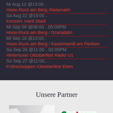
Mi Aug 12 @13:00
-
Hooo-Ruck am Berg /Nasenalm
Sa Aug 22 @19:00
-
Konzert: Hartl Stadl
Mi Sep 09 @08:00
05:00PM
-
Hooo-Ruck am Berg / Granatalm
Mi Sep 16 @13:00
-
Hooo-Ruck am Berg / Kasermandl am Penken
Sa Sep 26 @11:00
02:00PM
-
Hintertuxer Oktoberfest Radio U1
So Sep 27 @11:00
-
Frühschoppen /Oktoberfest Eben
Unsere Partner